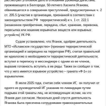
рассмотрел уголовное дело в отношении уроженца Дагестана,
проживающего в Белгороде, 50-летнего Хаскила Яганова,
обвинявшегося в совершении преступлений, предусмотренных ч. 2
ст. 205.5 (участие в организации, признанной в соответствии с
законодательством РФ террористической) и ч. 1 ст. 222.1
(незаконное приобретение, передача, сбыт, хранение, перевозка,
пересылка или ношение взрывчатых веществ или взрывных
устройств) УК РФ.
Судом установлено, что Яганов, одобряя деятельность
МТО «Исламское государство» (признано террористической
организацией и запрещено на территории РФ), считая правильной
ее идеологию о необходимости террористической деятельности,
вступил в переписку в мессенджере с одним из ее членов,
выразив готовность вступить в ее ряды. Также он сообщил о том,
что у него имеется взрывное устройство – граната «Ф-1» со
взрывателем.
В июле 2025 года, считая себя членом ИГ, он получил от
одного из руководителей ИГ указание по ликвидации путем
подрыва этой гранаты лиц, не исповедующих ислам, на что
Яганов дал согласие. Несколько дней спустя деятельность
Яганова была пресечена сотрудниками правоохранительных