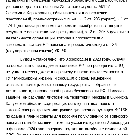
заседании в помещении Калужского областного суда рассмотрел
уголовное дело в отношении 23-летнего студента МИФИ
Северьяна Хорохордина, обвинявшегося в совершении
преступлений, предусмотренных п. «а» ч. 2 ст. 205 (теракт), ч.1 ст.
174.1 (легализация денежных средств, приобретенных лицом в
результате совершения им преступления), ч. 2 ст. 205.5 (участие в
деятельности организации, которая в соответствии с
законодательством РФ признана террористической) и ст. 275
(государственная измена) УК РФ.
Судом установлено, что Хорохордин в 2023 году, будучи
не согласным с проводимой политикой РФ по проведению СВО,
вступил в мессенджере в переписку с представителем проекта
ГУР Минобороны Украины и сообщил о своем намерении
оказывать помощь иностранному государству – Украине – в
деятельности, направленной против безопасности РФ. Получив
задание, он расклеил листовки на территории Москвы и Обнинска
Калужской области, содержащих ссылку на канал проекта,
который распространяет инструкции для военнослужащих ВС РФ
по сдаче в плен и советы для россиян по уклонению от воинского
призыва по мобилизации. Также по указанию куратора Хорохордин
в феврале 2024 года совершил поджог автомобиля с символикой