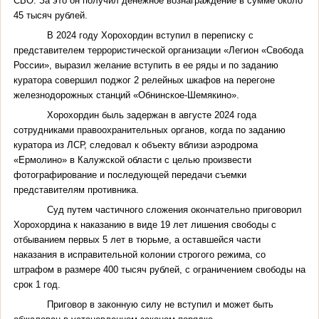
СВО. За это он получил денежное вознаграждение в сумме около
45 тысяч рублей.
В 2024 году Хорохордин вступил в переписку с
представителем террористической организации «Легион «Свобода
России», выразил желание вступить в ее ряды и по заданию
куратора совершил поджог 2 релейных шкафов на перегоне
железнодорожных станций «Обнинское-Шемякино».
Хорохордин быль задержан в августе 2024 года
сотрудниками правоохранительных органов, когда по заданию
куратора из ЛСР, следовал к объекту вблизи аэродрома
«Ермолино» в Калужской области с целью произвести
фотографирование и последующей передачи съемки
представителям противника.
Суд путем частичного сложения окончательно приговорил
Хорохордина к наказанию в виде 19 лет лишения свободы с
отбыванием первых 5 лет в тюрьме, а оставшейся части
наказания в исправительной колонии строгого режима, со
штрафом в размере 400 тысяч рублей, с ограничением свободы на
срок 1 год.
Приговор в законную силу не вступил и может быть