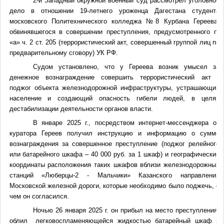
2-й Западный окружной военный суд рассмотрел уголовное
дело в отношении 19-летнего уроженца Дагестана студента
московского Политехнического колледжа №8 Курбана Гереева,
обвинявшегося в совершении преступления, предусмотренного п.
«а» ч. 2 ст. 205 (террористический акт, совершенный группой лиц по
предварительному сговору) УК РФ.
Судом установлено, что у Гереева возник умысел за
денежное вознаграждение совершить террористический акт -
поджог объекта железнодорожной инфраструктуры, устрашающий
население и создающий опасность гибели людей, в целях
дестабилизации деятельности органов власти.
В январе 2025 г., посредством интернет-мессенджера от
куратора Гереев получил инструкцию и информацию о сумме
вознаграждения за совершенное преступление (поджог релейного
или батарейного шкафа – 40 000 руб. за 1 шкаф) и географические
координаты расположения таких шкафов вблизи железнодорожных
станций «Люберцы-2 - Мальчики» Казанского направления
Московской железной дороги, которые необходимо было поджечь, с
чем он согласился.
Ночью 26 января 2025 г. он прибыл на место преступления,
облил легковоспламеняющейся жидкостью батарейный шкаф и