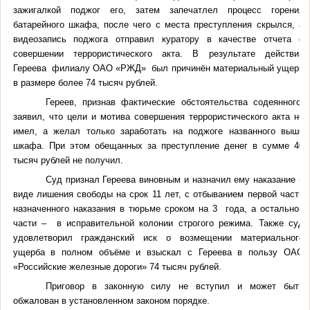
зажигалкой поджог его, затем запечатлел процесс горения
батарейного шкафа, после чего с места преступления скрылся, а
видеозапись поджога отправил куратору в качестве отчета о
совершении террористического акта. В результате действий
Гереева филиалу ОАО «РЖД» был причинён материальный ущерб
в размере более 74 тысяч рублей.
Гереев, признав фактические обстоятельства содеянного,
заявил, что цели и мотива совершения террористического акта не
имел, а желал только заработать на поджоге названного выше
шкафа. При этом обещанных за преступление денег в сумме 40
тысяч рублей не получил.
Суд признал Гереева виновным и назначил ему наказание в
виде лишения свободы на срок 11 лет,
с отбыванием первой
части
назначенного наказания в тюрьме сроком на 3
года, а остальной
части – в исправительной колонии строгого режима. Также суд
удовлетворил гражданский иск о возмещении материального
ущерба в полном объёме и взыскал с Гереева в пользу ОАО
«Российские железные дороги» 74 тысяч рублей.
Приговор в законную силу не вступил и может быть
обжалован в установленном законом порядке.