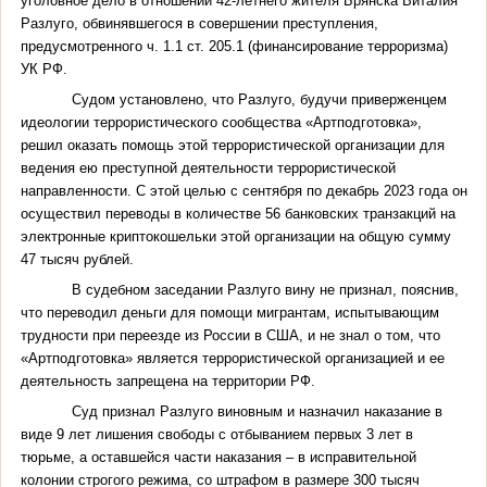
уголовное дело в отношении 42-летнего жителя Брянска Виталия
Разлуго, обвинявшегося в совершении преступления,
предусмотренного ч. 1.1 ст. 205.1 (финансирование терроризма)
УК РФ.
Судом установлено, что Разлуго, будучи приверженцем
идеологии террористического сообщества «Артподготовка»,
решил оказать помощь этой террористической организации для
ведения ею преступной деятельности террористической
направленности. С этой целью с сентября по декабрь 2023 года он
осуществил переводы в количестве 56 банковских транзакций на
электронные криптокошельки этой организации на общую сумму
47 тысяч рублей.
В судебном заседании Разлуго вину не признал, пояснив,
что переводил деньги для помощи мигрантам, испытывающим
трудности при переезде из России в США, и не знал о том, что
«Артподготовка» является террористической организацией и ее
деятельность запрещена на территории РФ.
Суд признал Разлуго виновным и назначил наказание в
виде 9 лет лишения свободы с отбыванием первых 3 лет в
тюрьме, а оставшейся части наказания – в исправительной
колонии строгого режима, со штрафом в размере 300 тысяч