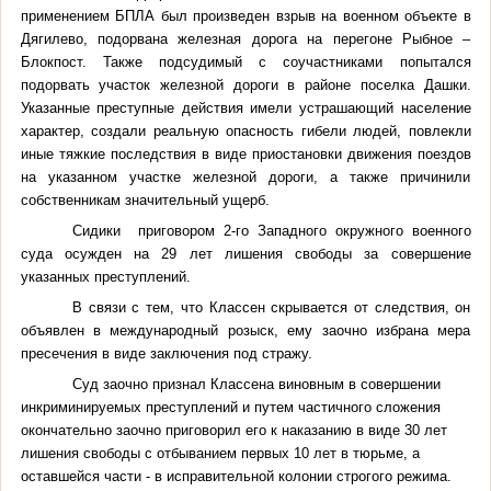
применением БПЛА был произведен взрыв на военном объекте в
Дягилево, подорвана железная дорога на перегоне Рыбное –
Блокпост. Также подсудимый с соучастниками попытался
подорвать участок железной дороги в районе поселка Дашки.
Указанные преступные действия имели устрашающий население
характер, создали реальную опасность гибели людей, повлекли
иные тяжкие последствия в виде приостановки движения поездов
на указанном участке железной дороги, а также причинили
собственникам значительный ущерб.
Сидики приговором 2-го Западного окружного военного
суда осужден на 29 лет лишения свободы за совершение
указанных преступлений.
В связи с тем, что Классен скрывается от следствия, он
объявлен в международный розыск, ему заочно избрана мера
пресечения в виде заключения под стражу.
Суд заочно признал Классена виновным в совершении
инкриминируемых преступлений и путем частичного сложения
окончательно заочно приговорил его к наказанию в виде 30 лет
лишения свободы с отбыванием первых 10 лет в тюрьме, а
оставшейся части - в исправительной колонии строгого режима.