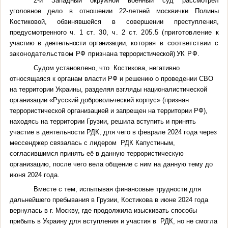
2-й Западный окружной военный суд рассмотрел
уголовное дело в отношении 22-летней москвички Полины
Костиковой, обвинявшейся в совершении преступления,
предусмотренного
ч. 1 ст. 30, ч. 2 ст. 205.5 (приготовление
к
участию в деятельности организации,
которая в соответствии с
законодательством РФ признана
террористической)
УК РФ.
Судом установлено, что Костикова, негативно
относящаяся к органам власти РФ
и решению о проведении СВО
на территории Украины, разделяя взгляды националистической
организации «Русский добровольческий корпус» (признан
террористической организацией и запрещен на территории РФ)
,
находясь на территории Грузии, решила вступить и принять
участие в деятельности РДК, для чего в феврале 2024 года через
мессенджер связалась с лидером РДК Капустиным,
согласившимся принять её в данную террористическую
организацию, после чего вела общение с ним на данную тему до
июня 2024 года.
Вместе с тем, испытывая финансовые трудности для
дальнейшего пребывания в Грузии, Костикова в июне 2024 года
вернулась в г. Москву, где продолжила
изыскивать способы
прибыть в Украину для вступления и участия в РДК,
но не смогла