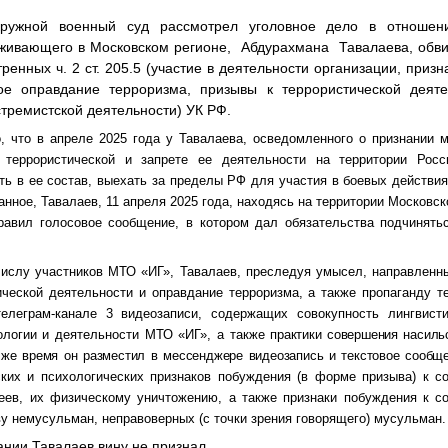
ружной военный суд рассмотрел уголовное дело в отношени
оживающего в Московском регионе, Абдурахмана Тавалаева, обв
ренных ч. 2 ст. 205.5 (участие в деятельности организации, призн
ное оправдание терроризма, призывы к террористической деяте
стремистской деятельности) УК РФ.
, что в апреле 2025 года у Тавалаева, осведомленного о признании 
 террористической и запрете ее деятельности на территории Росс
ть в ее состав, выехать за пределы РФ для участия в боевых действия
нное, Тавалаев, 11 апреля 2025 года, находясь на территории Московск
правил голосовое сообщение, в котором дал обязательства подчинять
числу
участников МТО «ИГ», Тавалаев, преследуя умысел, направленн
ческой деятельности и оправдание терроризма, а также пропаганду 
телеграм-канале 3 видеозаписи, содержащих совокупность лингвисти
ологии и деятельности МТО «ИГ», а также
практики совершения насиль
о же время он разместил в мессенджере видеозапись и текстовое сообщ
ских и психологических признаков побуждения (в форме призыва) к 
еев, их физическому уничтожению, а также признаки побуждения к 
ву немусульман, неправоверных (с точки зрения говорящего) мусульман.
ании Тавалаев вину не признал