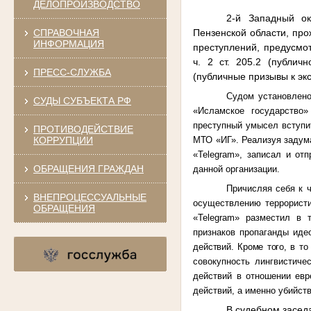
ДЕЛОПРОИЗВОДСТВО
2-й Западный ок
Пензенской области, пр
СПРАВОЧНАЯ
ИНФОРМАЦИЯ
преступлений, предусмот
ч. 2 ст. 205.2 (публич
ПРЕСС-СЛУЖБА
(публичные призывы к эк
Судом установлено
СУДЫ СУБЪЕКТА РФ
«Исламское государство»
преступный умысел вступи
ПРОТИВОДЕЙСТВИЕ
МТО «ИГ». Реализуя задума
КОРРУПЦИИ
«
Telegram
», записал и от
ОБРАЩЕНИЯ ГРАЖДАН
данной организации.
Причисляя себя к 
ВНЕПРОЦЕССУАЛЬНЫЕ
осуществлению террористи
ОБРАЩЕНИЯ
«Telegram» разместил в 
признаков пропаганды иде
действий. Кроме того, в т
совокупность лингвистиче
действий в отношении евр
действий, а именно убийст
В судебном засед