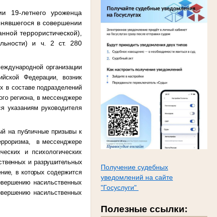
и 19-летнего уроженца
инявшегося в совершении
анной террористической),
льности) и ч. 2 ст. 280
международной организации
ийской Федерации, возник
х в составе подразделений
ого региона, в мессенджере
ся указаниям руководителя
ый на публичные призывы к
терроризма, в мессенджере
ческих и психологических
ственных и разрушительных
Получение судебных
ение, в которых
содержится
уведомлений на сайте
совершению насильственных
"Госуслуги"
совершению насильственных
Полезные ссылки: