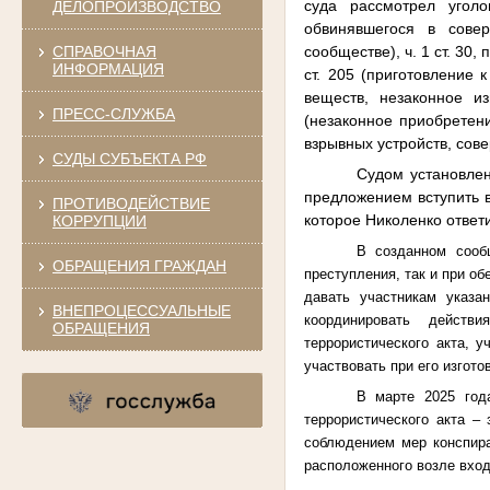
суда рассмотрел угол
ДЕЛОПРОИЗВОДСТВО
обвинявшегося в совер
сообществе), ч. 1 ст. 30, п
СПРАВОЧНАЯ
ИНФОРМАЦИЯ
ст. 205 (приготовление 
веществ, незаконное из
ПРЕСС-СЛУЖБА
(незаконное приобретени
взрывных устройств, сов
СУДЫ СУБЪЕКТА РФ
Судом установлен
предложением вступить в
ПРОТИВОДЕЙСТВИЕ
которое Николенко ответ
КОРРУПЦИИ
В созданном сооб
ОБРАЩЕНИЯ ГРАЖДАН
преступления, так и при о
давать участникам указа
ВНЕПРОЦЕССУАЛЬНЫЕ
координировать действ
ОБРАЩЕНИЯ
террористического акта, 
участвовать при его изгот
В марте 2025 год
террористического акта –
соблюдением мер конспира
расположенного возле вход