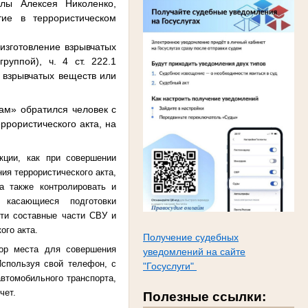
лы Алексея Николенко,
тие в террористическом
 изготовление взрывчатых
руппой), ч. 4 ст. 222.1
е взрывчатых веществ или
ам» обратился человек с
ррористического акта, на
кции, как при совершении
ия террористического акта,
а также контролировать и
 касающиеся подготовки
сти составные части СВУ и
ого акта.
Получение судебных
бор места для совершения
уведомлений на сайте
Используя свой телефон, с
"Госуслуги"
втомобильного транспорта,
чет.
Полезные ссылки: