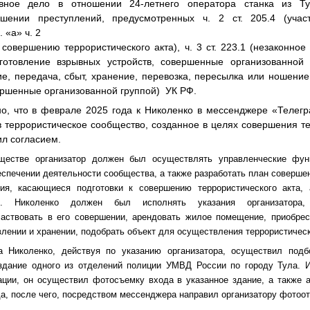
овное дело в отношении 24-летнего оператора станка из Ту
шении преступлений, предусмотренных ч. 2 ст. 205.4 (учас
. «а» ч. 2
к совершению террористического акта), ч. 3 ст. 223.1 (незаконное
готовление взрывных устройств, совершенные организованной г
е, передача, сбыт, хранение, перевозка, пересылка или ношени
ершенные организованной группой) УК РФ.
о, что в феврале 2025 года к Николенко в мессенджере «Телегр
 террористическое сообщество, созданное в целях совершения те
ил согласием.
ществе организатор должен был осуществлять управленческие фун
беспечении деятельности сообщества, а также разработать план совершен
ния, касающиеся подготовки к совершению террористического акта, 
ия. Николенко должен был исполнять указания организатора,
участвовать в его совершении, арендовать жилое помещение, приобре
овлении и хранении, подобрать объект для осуществления террористическ
а Николенко, действуя по указанию организатора, осуществил под
 здание одного из отделений полиции УМВД России по городу Тула. 
ции, он осуществил фотосъемку входа в указанное здание, а также а
а, после чего, посредством мессенджера направил организатору фотоот