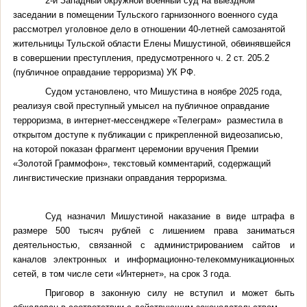
2-й Западный окружной военный суд на выездном
заседании в помещении Тульского гарнизонного военного суда
рассмотрел уголовное дело в отношении 40-летней самозанятой
жительницы Тульской области Елены Мишустиной, обвинявшейся
в совершении преступления, предусмотренного ч. 2 ст. 205.2
(публичное оправдание терроризма) УК РФ.
Судом установлено, что Мишустина в ноябре 2025 года,
реализуя свой преступный умысел на публичное оправдание
терроризма, в интернет-мессенджере «Телеграм» разместила в
открытом доступе к публикации с прикрепленной видеозаписью,
на которой показан фрагмент церемонии вручения Премии
«Золотой Граммофон», текстовый комментарий, содержащий
лингвистические признаки оправдания терроризма
.
Суд назначил Мишустиной наказание в виде штрафа в
размере 500 тысяч рублей с лишением
права заниматься
деятельностью, связанной с администрированием сайтов и
каналов электронных и информационно-телекоммуникационных
сетей, в том числе сети «Интернет»,
на срок 3 года.
Приговор в законную силу не вступил и может быть