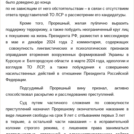
было доведено до конца
по не зависящим от него обстоятельствам – в связи с отсутствием
ответа
представителей ТО ЛСР о рассмотрении его кандидатуры.
Кроме того, Прорешный, желая публично выразить
поддержку терроризму, а также побудить неограниченный круг лиц
к покушению на жизнь Президента РФ, разместил в мессенджере
в мае и декабре 2024 года 2 комментария, содержащих
совокупность лингвистических и психологических признаков
оправдания вторжения вооруженных формирований Украины в
Курскую
и Белгородскую области в марте 2024 года, идеологии и
взглядов ТО ЛСР, а также побуждения к совершению
насильственных действий в отношении Президента Российской
Федерации.
Подсудимый Прорешный вину признал, активно
способствовал раскрытию и расследованию преступлений.
Суд путем частичного сложения по совокупности
преступлений назначил Прорешному окончательное наказание в
виде лишения свободы на срок 9 лет с отбыванием первых 3 лет
в тюрьме, а остальной части наказания – в исправительной
заниматься
колонии строгого режима, с лишением права
деятельностью, связанной с администрированием сайтов