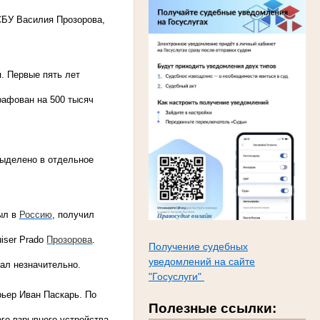
СБУ Василия Прозорова,
. Первые пять лет
рафован на 500 тысяч
выделено в отдельное
ыл в
Россию
, получил
iser Prado
Прозорова
.
Получение судебных
уведомлений на сайте
дал незначительно.
"Госуслуги"
ьер Иван Паскарь. По
Полезные ссылки:
о взрывного устройства,