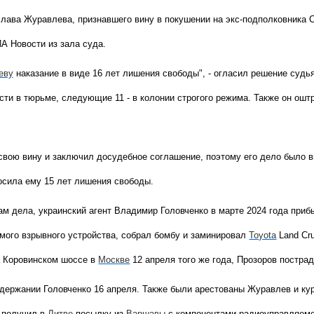
лава Журавлева, признавшего вину в покушении на экс-подполковника 
А Новости из зала суда.
еву
наказание в виде 16 лет лишения свободы", - огласил решение судья
сти в тюрьме, следующие 11 - в колонии строгого режима. Также он ошт
свою вину и заключил досудебное соглашение, поэтому его дело было 
осила ему 15 лет лишения свободы.
м дела, украинский агент Владимир Головченко в марте 2024 года приб
мого взрывного устройства, собрал бомбу и заминировал
Toyota
Land Cru
а Коровинском шоссе в
Москве
12 апреля того же года, Прозоров постра
держании Головченко 16 апреля. Также были арестованы Журавлев и кур
ь получил в
Литве
посылку из
Варшавы
с компонентами радиоуправляемог