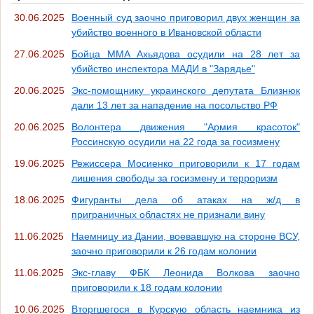
30.06.2025
Военный суд заочно приговорил двух женщин за
убийство военного в Ивановской области
27.06.2025
Бойца ММА Ахьядова осудили на 28 лет за
убийство инспектора МАДИ в "Зарядье"
20.06.2025
Экс-помощнику украинского депутата Близнюк
дали 13 лет за нападение на посольство РФ
20.06.2025
Волонтера движения "Армия красоток"
Россинскую осудили на 22 года за госизмену
19.06.2025
Режиссера Мосиенко приговорили к 17 годам
лишения свободы за госизмену и терроризм
18.06.2025
Фигуранты дела об атаках на ж/д в
приграничных областях не признали вину
11.06.2025
Наемницу из Дании, воевавшую на стороне ВСУ,
заочно приговорили к 26 годам колонии
11.06.2025
Экс-главу ФБК Леонида Волкова заочно
приговорили к 18 годам колонии
10.06.2025
Вторгшегося в Курскую область наемника из