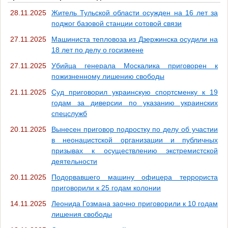
28.11.2025
Житель Тульской области осужден на 16 лет за
поджог базовой станции сотовой связи
27.11.2025
Машиниста тепловоза из Дзержинска осудили на
18 лет по делу о госизмене
27.11.2025
Убийца генерала Москалика приговорен к
пожизненному лишению свободы
21.11.2025
Суд приговорил украинскую спортсменку к 19
годам за диверсии по указанию украинских
спецслужб
20.11.2025
Вынесен приговор подростку по делу об участии
в неонацистской организации и публичных
призывах к осуществлению экстремистской
деятельности
20.11.2025
Подорвавшего машину офицера террориста
приговорили к 25 годам колонии
14.11.2025
Леонида Гозмана заочно приговорили к 10 годам
лишения свободы